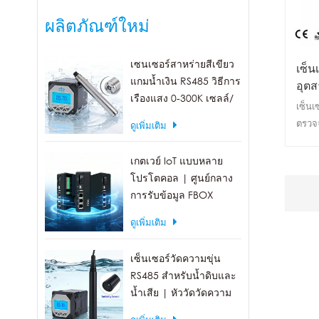
ผลิตภัณฑ์ใหม่
เซนเซอร์สาหร่ายสีเขียว
เซ็น
แกมน้ำเงิน RS485 วิธีการ
อุตส
เรืองแสง 0-300K เซลล์/
ก๊าซ
เซ็นเ
มล.
ตรวจจ
ดูเพิ่มเติม
เลือก
ประก
เกตเวย์ IoT แบบหลาย
โปรโตคอล | ศูนย์กลาง
การรับข้อมูล FBOX
ดูเพิ่มเติม
เซ็นเซอร์วัดความขุ่น
RS485 สำหรับน้ำดิบและ
น้ำเสีย | หัววัดวัดความ
ขุ่น 0-1000 NTU