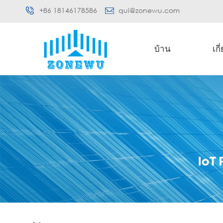
+86 18146178586
qui@zonewu.com
บ้าน
เกี