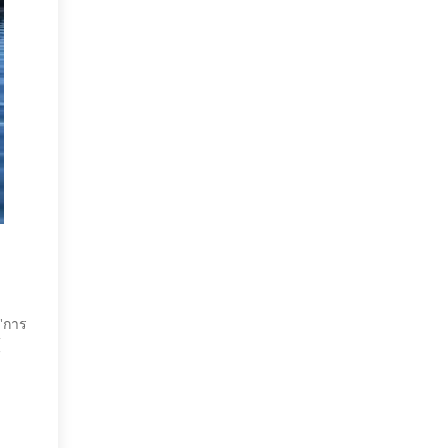
 'การ
้
ี่