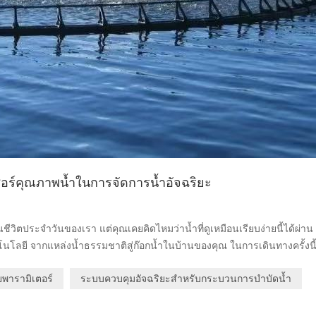
อร์คุณภาพน้ำในการจัดการน้ำอัจฉริยะ
ีวิตประจำวันของเรา แต่คุณเคยคิดไหมว่าน้ำที่ดูเหมือนเรียบง่ายนี้ได้ผ่าน
โลยี จากแหล่งน้ำธรรมชาติสู่ก๊อกน้ำในบ้านของคุณ ในการเดินทางครั้งนี
ด และทำหน้าที่เป็น "ผู้เฝ้ามอง" และ "ดวงตา" บทนำ: 'ด่านหน้า' ของพื้นท
พารามิเตอร์
ระบบควบคุมอัจฉริยะสำหรับกระบวนการบำบัดน้ำ