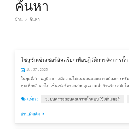
ค้นหา
บ้าน
ค้นหา
/
โซลูชันเซ็นเซอร์อัจฉริยะเพื่อปฏิวัติการจัดการน้ำ
JUL 27 , 2025
ในยุคที่สภาพภูมิอากาศมีความไม่แน่นอนและความต้องการทรัพยาก
ฟุ่มเฟือยอีกต่อไป เซ็นเซอร์ตรวจสอบคุณภาพน้ำอัจฉริยะสมัยให
คุณภาพน้ำ LoRaWAN อันทรงพลัง มอบข้อมูลเชิงลึกที่นำไปใช้ไ
แท็ก :
ระบบตรวจสอบคุณภาพน้ำแบบใช้เซ็นเซอร์
กฎระเบียบ การปรับ...
อ่านเพิ่มเติม