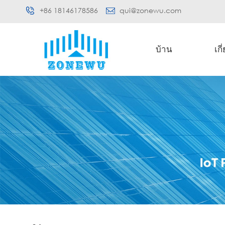
+86 18146178586
qui@zonewu.com
บ้าน
เกี