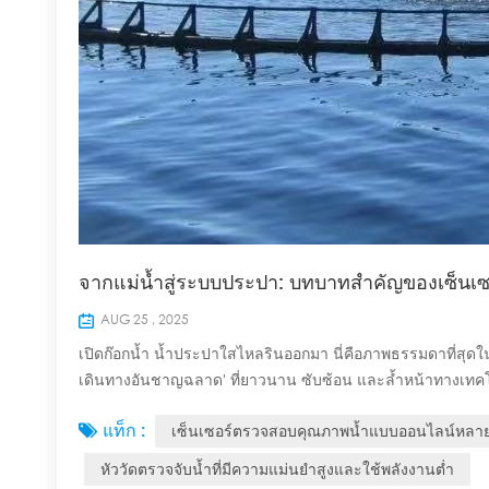
จากแม่น้ำสู่ระบบประปา: บทบาทสำคัญของเซ็นเซ
AUG 25 , 2025
เปิดก๊อกน้ำ น้ำประปาใสไหลรินออกมา นี่คือภาพธรรมดาที่สุดในช
เดินทางอันชาญฉลาด' ที่ยาวนาน ซับซ้อน และล้ำหน้าทางเทคโน
เซ็นเซอร์คุณภาพน้ำต่างๆ จะคอยปกป้องความปลอดภัยของน้ำทุกหย
แท็ก :
เซ็นเซอร์ตรวจสอบคุณภาพน้ำแบบออนไลน์หลาย
แหล่งน้ำ การเดิน...
หัววัดตรวจจับน้ำที่มีความแม่นยำสูงและใช้พลังงานต่ำ