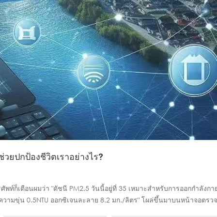
ร์ช่วยปกป้องชีวิตเราอย่างไร?
ก็เตือนผมว่า "ดัชนี PM2.5 วันนี้อยู่ที่ 35 เหมาะสำหรับการออกกำลังก
ขียว "ความขุ่น 0.5NTU ออกซิเจนละลาย 8.2 มก./ลิตร" โผล่ขึ้นมาบนหน้าจอตร
ูกผักท้องถิ่นเหล่านี้ได้รับการทดสอบแล้ว และพบว่ามีปริมาณโลหะหนักอยู่ใน