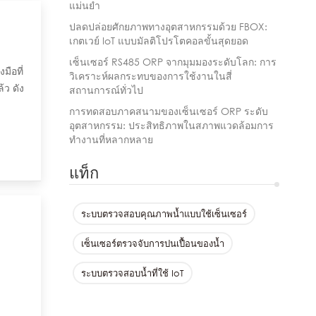
แม่นยำ
ปลดปล่อยศักยภาพทางอุตสาหกรรมด้วย FBOX:
เกตเวย์ IoT แบบมัลติโปรโตคอลขั้นสุดยอด
เซ็นเซอร์ RS485 ORP จากมุมมองระดับโลก: การ
ือที่
วิเคราะห์ผลกระทบของการใช้งานในสี่
้ว ดัง
สถานการณ์ทั่วไป
มาณ
การทดสอบภาคสนามของเซ็นเซอร์ ORP ระดับ
อุตสาหกรรม: ประสิทธิภาพในสภาพแวดล้อมการ
ทำงานที่หลากหลาย
แท็ก
ระบบตรวจสอบคุณภาพน้ำแบบใช้เซ็นเซอร์
เซ็นเซอร์ตรวจจับการปนเปื้อนของน้ำ
ระบบตรวจสอบน้ำที่ใช้ IoT