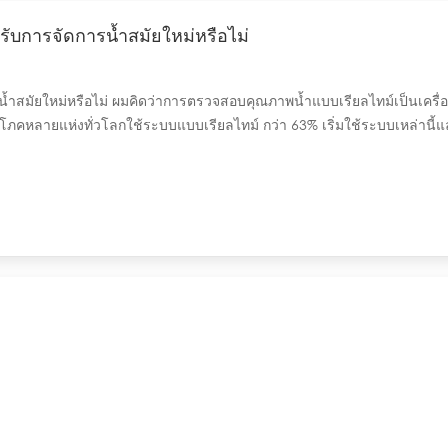
ับการจัดการน้ำสมัยใหม่หรือไม่
สมัยใหม่หรือไม่ ผมคิดว่าการตรวจสอบคุณภาพน้ำแบบเรียลไทม์เป็นเครื่องม
หลายแห่งทั่วโลกใช้ระบบแบบเรียลไทม์ กว่า 63% เริ่มใช้ระบบเหล่านี้แล
้ำแบบเรียลไทม์มาใช้ บริษัท โกลบอล ยูทิลิตี้ส์ มากกว่า 63% ยุโรป ประ