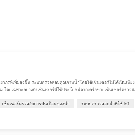
รที่เพิ่มสูงขึ้น ระบบตรวจสอบคุณภาพน้ำโดยใช้เซ็นเซอร์ไม่ได้เป็นเพียงส
ม่ โดยเฉพาะอย่างยิ่งเซ็นเซอร์ที่ใช้ประโยชน์จากเครือข่ายเซ็นเซอร์ตรวจ
ด้จริงและต่อเนื่อง ซึ่งจำเป็นต่อการปกป้องสุขภาพของประชาชน การปฏิบั
เซ็นเซอร์ตรวจจับการปนเปื้อนของน้ำ
ระบบตรวจสอบน้ำที่ใช้ IoT