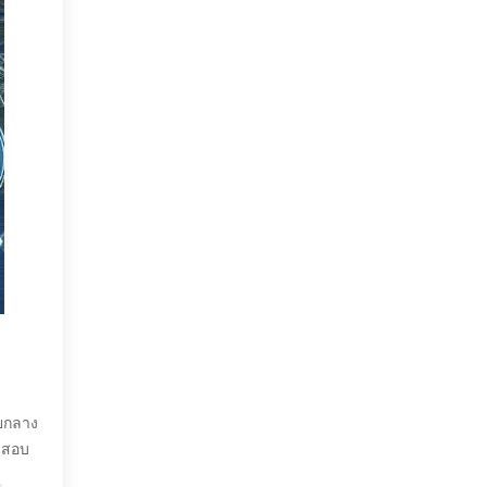
ายกลาง
วจสอบ
เกณฑ์