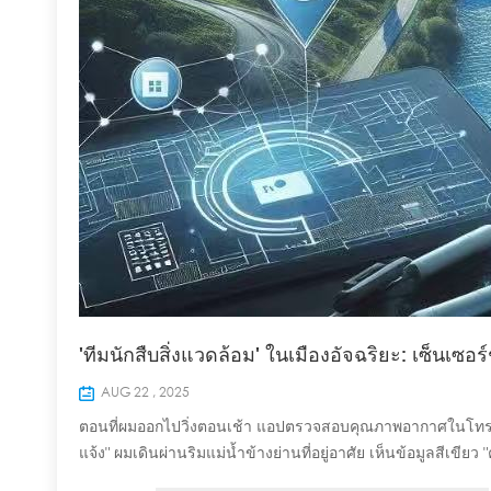
'ทีมนักสืบสิ่งแวดล้อม' ในเมืองอัจฉริยะ: เซ็นเซอ
AUG 22 , 2025
ตอนที่ผมออกไปวิ่งตอนเช้า แอปตรวจสอบคุณภาพอากาศในโทรศัพท์
แจ้ง" ผมเดินผ่านริมแม่น้ำข้างย่านที่อยู่อาศัย เห็นข้อมูลสีเ
คุณภาพน้ำ ตอนที่ผมซื้อผัก ผมได้ยินคนขายบอกว่า "ดินที่ใช้ปล