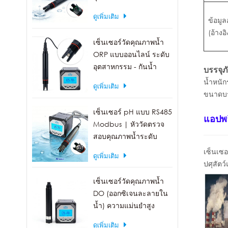
สารเคมี บำรุงรักษาน้อย
ดูเพิ่มเติม
ข้อมูล
(อ้างอิ
เซ็นเซอร์วัดคุณภาพน้ำ
ORP แบบออนไลน์ ระดับ
อุตสาหกรรม - กันน้ำ
บรรจุภ
IP68, เอาต์พุต RS485
น้ำหนัก
ดูเพิ่มเติม
ขนาดบรร
เซ็นเซอร์ pH แบบ RS485
แอปพล
Modbus | หัววัดตรวจ
สอบคุณภาพน้ำระดับ
อุตสาหกรรม IP68
เซ็นเซอ
ดูเพิ่มเติม
ปศุสัตว
เซ็นเซอร์วัดคุณภาพน้ำ
DO (ออกซิเจนละลายใน
น้ำ) ความแม่นยำสูง
พร้อมเอาต์พุต RS485
ดูเพิ่มเติม