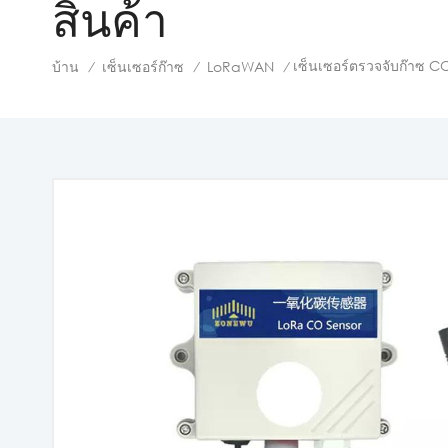
สินค้า
เซ็นเซอร์ตรวจจับก๊าซ C
บ้าน
เซ็นเซอร์ก๊าซ
LoRaWAN
/
/
/