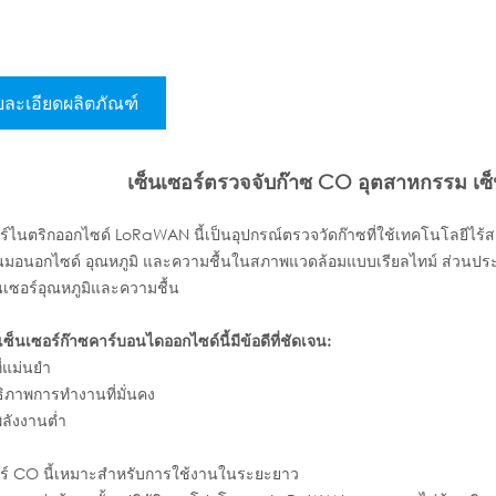
ละเอียดผลิตภัณฑ์
เซ็นเซอร์ตรวจจับก๊าซ CO อุตสาหกรรม เซ
ร์ไนตริกออกไซด์ LoRaWAN นี้เป็นอุปกรณ์ตรวจวัดก๊าซที่ใช้เทคโนโลยีไร้ส
นมอนอกไซด์ อุณหภูมิ และความชื้นในสภาพแวดล้อมแบบเรียลไทม์ ส่วนประ
เซอร์อุณหภูมิและความชื้น
เซ็นเซอร์ก๊าซคาร์บอนไดออกไซด์นี้มีข้อดีที่ชัดเจน:
ี่แม่นยำ
ิภาพการทำงานที่มั่นคง
ลังงานต่ำ
อร์ CO นี้เหมาะสำหรับการใช้งานในระยะยาว