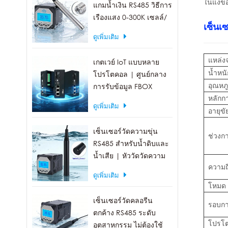
ในแง่ข
แกมน้ำเงิน RS485 วิธีการ
เรืองแสง 0-300K เซลล์/
เซ็นเ
มล.
ดูเพิ่มเติม
แหล่ง
เกตเวย์ IoT แบบหลาย
น้ำหนั
โปรโตคอล | ศูนย์กลาง
อุณหภ
การรับข้อมูล FBOX
หลักก
ดูเพิ่มเติม
อายุขั
เซ็นเซอร์วัดความขุ่น
ช่วงก
RS485 สำหรับน้ำดิบและ
น้ำเสีย | หัววัดวัดความ
ความถี
ขุ่น 0-1000 NTU
ดูเพิ่มเติม
โหมด
เซ็นเซอร์วัดคลอรีน
รอบก
ตกค้าง RS485 ระดับ
โปรโต
อุตสาหกรรม ไม่ต้องใช้