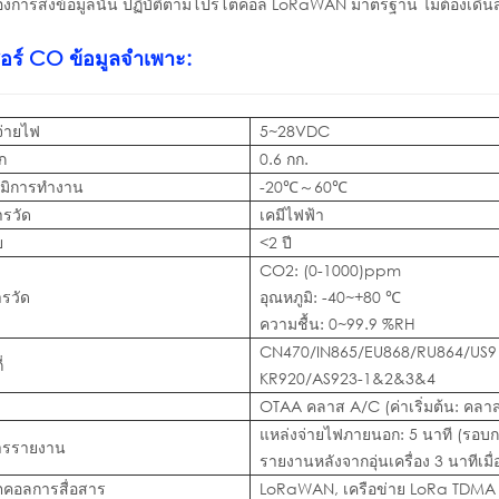
องการส่งข้อมูลนั้น ปฏิบัติตามโปรโตคอล LoRaWAN มาตรฐาน ไม่ต้องเดิน
ซอร์ CO
ข้อมูลจำเพาะ:
จ่ายไฟ
5~28VDC
ก
0.6 กก.
ูมิการทำงาน
-20℃～60℃
ารวัด
เคมีไฟฟ้า
ย
<2 ปี
CO2: (0-1000)ppm
ารวัด
อุณหภูมิ: -40~+80 ℃
ความชื้น: 0~99.9 %RH
CN470/IN865/EU868/RU864/US9
่
KR920/AS923-1&2&3&4
OTAA คลาส A/C (ค่าเริ่มต้น: คลา
แหล่งจ่ายไฟภายนอก: 5 นาที (รอบก
ารรายงาน
รายงานหลังจากอุ่นเครื่อง 3 นาทีเมื่อ
คอลการสื่อสาร
LoRaWAN, เครือข่าย LoRa TDMA