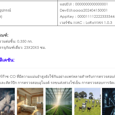
แอปEUI：0000000000000001
อุปกรณ์
DevEUI:aaaa202404150001
ง)
AppKey：000011112222333344
เวอร์ชัน MAC：LoRaWAN 1.0.3
ัณฑ์:
รวมต่อชิ้น: 0.350 กก.
จุภัณฑ์เดี่ยว: 23X20X5 ซม.
ิเคชัน:
ร์ก๊าซ CO ที่มีความแม่นยำสูงยังใช้กันอย่างแพร่หลายสำหรับการตรวจสอ
์และสัตว์ปีก การตรวจสอบอุโมงค์ รถขนส่งห่วงโซ่เย็น การตรวจสอบการจัดเ