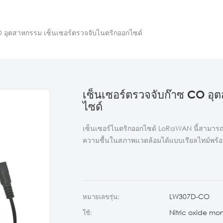
O อุตสาหกรรม เซ็นเซอร์ตรวจจับไนตริกออกไซด์
เซ็นเซอร์ตรวจจับก๊าซ CO อุ
ไซด์
เซ็นเซอร์ไนตริกออกไซด์ LoRaWAN นี้สามาร
ความชื้นในสภาพแวดล้อมได้แบบเรียลไทม์พร้อ
LW307D-CO
หมายเลขรุ่น:
Nitric oxide mon
ใช้: