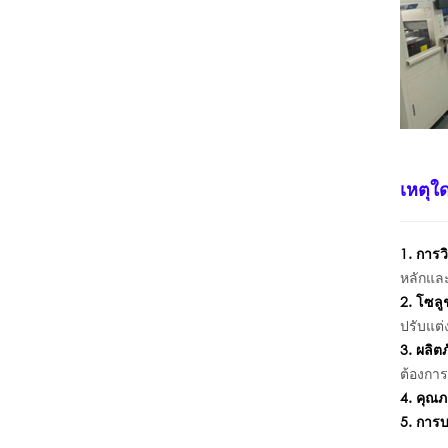
เหตุใด
1. การว
หลักและ
2. โซลู
ปรับแต่
3. ผลิ
ต้องกา
4. คุณภ
5. การบร