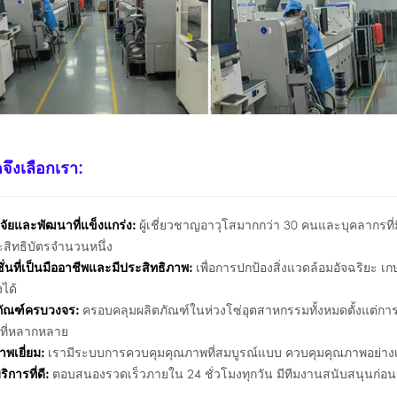
จึงเลือกเรา:
ิจัยและพัฒนาที่แข็งแกร่ง:
ผู้เชี่ยวชาญอาวุโสมากกว่า 30 คนและบุคลากรที่
สิทธิบัตรจำนวนหนึ่ง
ชั่นที่เป็นมืออาชีพและมีประสิทธิภาพ:
เพื่อการปกป้องสิ่งแวดล้อมอัจฉริยะ 
งได้
ตภัณฑ์ครบวงจร:
ครอบคลุมผลิตภัณฑ์ในห่วงโซ่อุตสาหกรรมทั้งหมดตั้งแต่
รที่หลากหลาย
าพเยี่ยม:
เรามีระบบการควบคุมคุณภาพที่สมบูรณ์แบบ ควบคุมคุณภาพอย่างเข
ิการที่ดี:
ตอบสนองรวดเร็วภายใน 24 ชั่วโมงทุกวัน มีทีมงานสนับสนุนก่