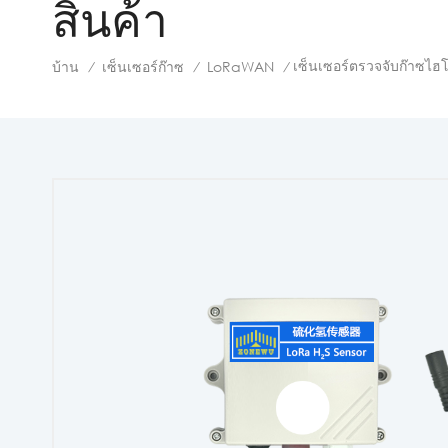
สินค้า
เซ็นเซอร์ตรวจจับก๊าซไ
บ้าน
เซ็นเซอร์ก๊าซ
LoRaWAN
/
/
/