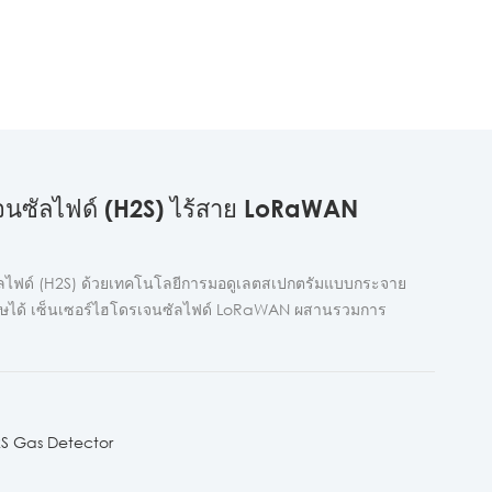
จนซัลไฟด์ (H2S) ไร้สาย LoRaWAN
ฟด์ (H2S) ด้วยเทคโนโลยีการมอดูเลตสเปกตรัมแบบกระจาย
ศษได้ เซ็นเซอร์ไฮโดรเจนซัลไฟด์ LoRaWAN ผสานรวมการ
S Gas Detector