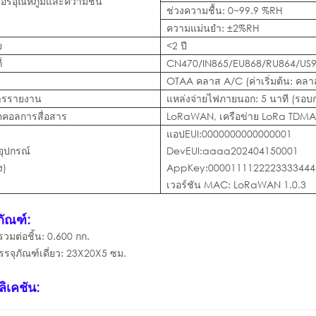
ซอร์อุณหภูมิและความชื้น
ช่วงความชื้น: 0~99.9 %RH
ความแม่นยำ: ±2%RH
ย
<2 ปี
่
CN470/IN865/EU868/RU864/US
OTAA คลาส A/C (ค่าเริ่มต้น: คลา
ารรายงาน
แหล่งจ่ายไฟภายนอก: 5 นาที (รอบก
คอลการสื่อสาร
LoRaWAN, เครือข่าย LoRa TDMA
แอปEUI:0000000000000001
อุปกรณ์
DevEUI:aaaa202404150001
ง)
AppKey:0000111122223333444
เวอร์ชัน MAC: LoRaWAN 1.0.3
ภัณฑ์:
รวมต่อชิ้น: 0.600 กก.
จุภัณฑ์เดี่ยว: 23X20X5 ซม.
ิเคชัน: