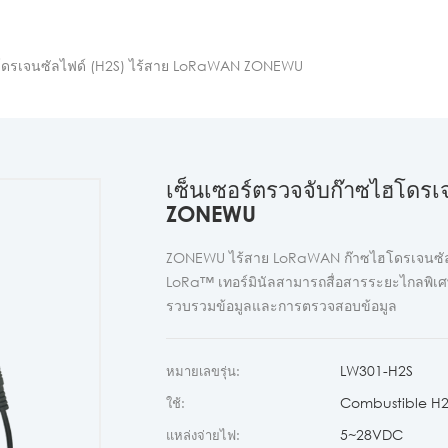
ฮโดรเจนซัลไฟด์ (H2S) ไร้สาย LoRaWAN ZONEWU
เซ็นเซอร์ตรวจจับก๊าซไฮโดรเ
ZONEWU
ZONEWU ไร้สาย LoRaWAN ก๊าซไฮโดรเจนซัลไ
LoRa™ เทอร์มินัลสามารถสื่อสารระยะไกลพิเ
รวบรวมข้อมูลและการตรวจสอบข้อมูล
LW301-H2S
หมายเลขรุ่น:
Combustible H2
ใช้:
5~28VDC
แหล่งจ่ายไฟ: