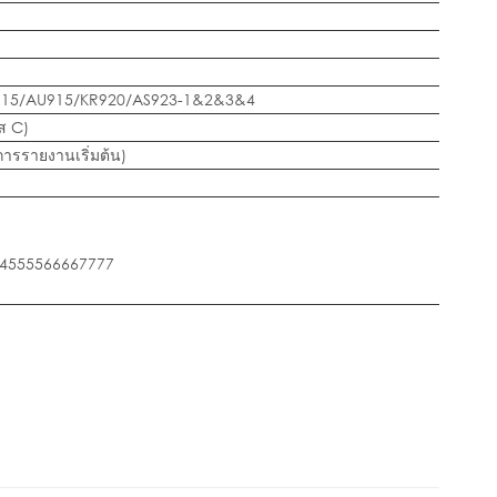
915/AU915/KR920/AS923-1&2&3&4
ส C)
ารรายงานเริ่มต้น)
4555566667777