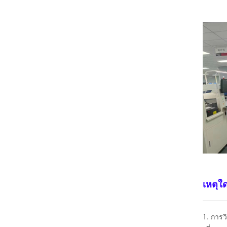
เหตุใด
1. การว