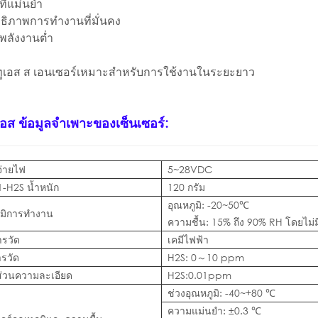
ที่แม่นยำ
ธิภาพการทำงานที่มั่นคง
พลังงานต่ำ
ูเอส
ส
เอนเซอร์เหมาะสำหรับการใช้งานในระยะยาว
เอส
ข้อมูลจำเพาะของเซ็นเซอร์:
จ่ายไฟ
5~28VDC
-H2S น้ำหนัก
120 กรัม
อุณหภูมิ: -20~50℃
ูมิการทำงาน
ความชื้น: 15% ถึง 90% RH โดยไม
ารวัด
เคมีไฟฟ้า
ารวัด
H2S: 0～10 ppm
ส่วนความละเอียด
H2S:0.01ppm
ช่วงอุณหภูมิ: -40~+80 ℃
ความแม่นยำ: ±0.3 ℃