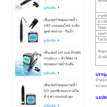
เซ็นเ
สารเคมี บำรุงรักษาน้อย
ดูเพิ่มเติม
อายุขั
เซ็นเซอร์วัดคุณภาพน้ำ
ความถี
ORP แบบออนไลน์ ระดับ
โหมด
อุตสาหกรรม - กันน้ำ
รอบก
IP68, เอาต์พุต RS485
โปรโต
ดูเพิ่มเติม
ข้อมูล
เซ็นเซอร์ pH แบบ RS485
(อ้างอิ
Modbus | หัววัดตรวจ
สอบคุณภาพน้ำระดับ
อุตสาหกรรม IP68
ดูเพิ่มเติม
บรรจุ
น้ำหนัก
เซ็นเซอร์วัดคุณภาพน้ำ
ขนาดบรร
DO (ออกซิเจนละลายใน
น้ำ) ความแม่นยำสูง
แอปพล
พร้อมเอาต์พุต RS485
ดูเพิ่มเติม