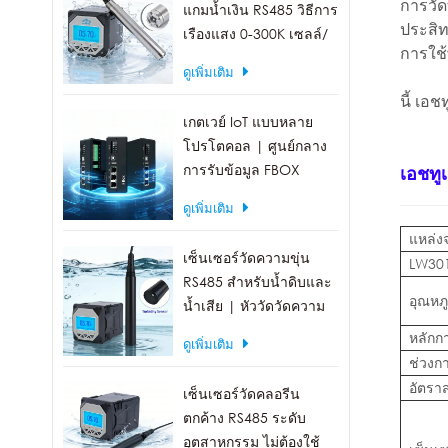
การวัด
แกมน้ำเงิน RS485 วิธีการ
ประสิท
เรืองแสง 0-300K เซลล์/
การใช้
มล.
ดูเพิ่มเติม
นี้
เอชท
เกตเวย์ IoT แบบหลาย
โปรโตคอล | ศูนย์กลาง
การรับข้อมูล FBOX
เอชทู
ดูเพิ่มเติม
แหล่ง
เซ็นเซอร์วัดความขุ่น
LW301
RS485 สำหรับน้ำดิบและ
อุณหภ
น้ำเสีย | หัววัดวัดความ
ขุ่น 0-1000 NTU
หลักก
ดูเพิ่มเติม
ช่วงก
อัตรา
เซ็นเซอร์วัดคลอรีน
ตกค้าง RS485 ระดับ
อุตสาหกรรม ไม่ต้องใช้