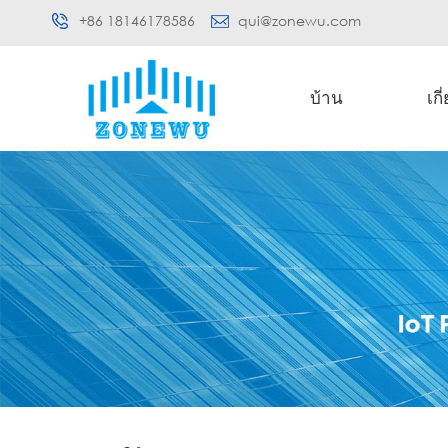
+86 18146178586
qui@zonewu.com
บ้าน
เกี