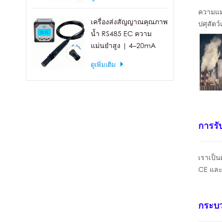
ความแม
เครื่องส่งสัญญาณคุณภาพ
ปศุสัตว
น้ำ RS485 EC ความ
แม่นยำสูง | 4–20mA
(เลือกได้)
ดูเพิ่มเติม
การรั
เราเป็น
CE แล
กระบว